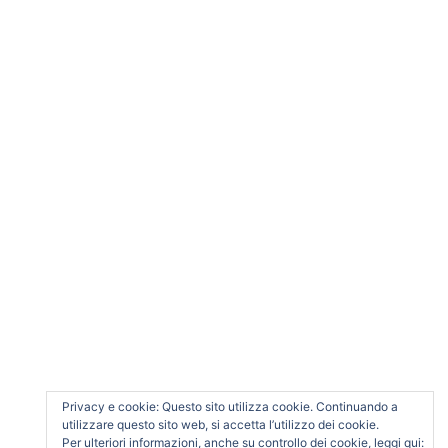
Questo sito utilizza Akismet per ridurre lo spam.
Scopri come vengono elaborati i dati derivati dai
commenti
.
SOSTENE Soc. Coop. Sociale ONLUS
Via Matteotti, 37 – 35031 Abano Terme (PD) P.I. e
C.F. 04809230289
Privacy e cookie: Questo sito utilizza cookie. Continuando a
utilizzare questo sito web, si accetta l’utilizzo dei cookie.
Per ulteriori informazioni, anche su controllo dei cookie, leggi qui: