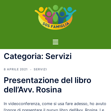
Vai
al
contenuto
Mostra/Nascondi
menu
Categoria:
Servizi
8 APRILE 2021
SERVIZI
Presentazione del libro
dell’Avv. Rosina
In videoconferenza, come si usa fare adesso, ho avuto
l’onore di presentare il nuovo libro dell’Avv. Rosina. Le